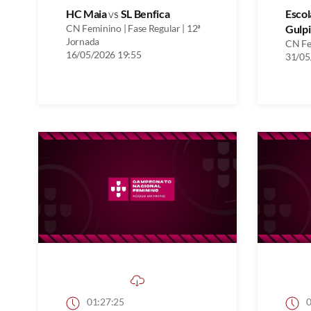
HC Maia
vs
SL Benfica
Escol
CN Feminino | Fase Regular | 12ª
Gulpi
Jornada
CN Fem
16/05/2026 19:55
31/05
01:27:25
0