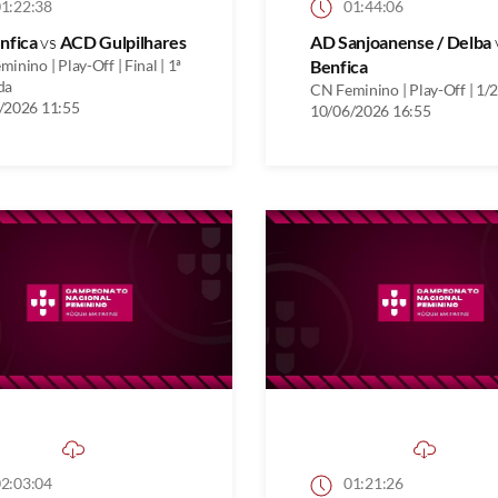
1:22:38
01:44:06
nfica
vs
ACD Gulpilhares
AD Sanjoanense / Delba
inino | Play-Off | Final | 1ª
Benfica
da
CN Feminino | Play-Off | 1/2
/2026 11:55
10/06/2026 16:55
2:03:04
01:21:26