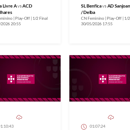
a Livre A
vs
ACD
SL Benfica
vs
AD Sanjoa
lhares
/ Delba
inino | Play-Off | 1/2 Final
CN Feminino | Play-Off | 1/2
/2026 20:55
30/05/2026 17:55
1:10:43
01:07:24