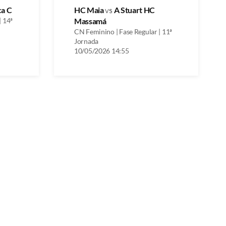
a C
HC Maia
vs
A Stuart HC
| 14ª
Massamá
CN Feminino | Fase Regular | 11ª
Jornada
10/05/2026 14:55