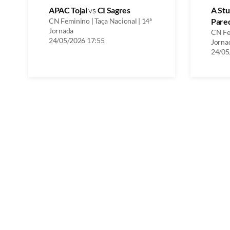
APAC Tojal
vs
CI Sagres
A St
CN Feminino | Taça Nacional | 14ª
Pare
Jornada
CN Fem
24/05/2026 17:55
Jorna
24/05