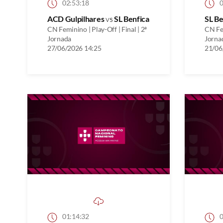
02:53:18
0
ACD Gulpilhares
vs
SL Benfica
SL Be
CN Feminino | Play-Off | Final | 2ª
CN Fem
Jornada
Jorna
27/06/2026 14:25
21/06
01:14:32
0