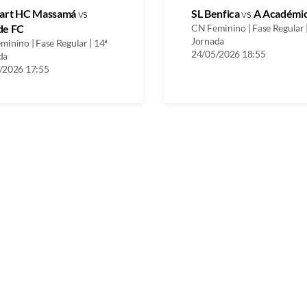
uart HC Massamá
vs
SL Benfica
vs
A Académic
de FC
CN Feminino | Fase Regular 
Jornada
inino | Fase Regular | 14ª
24/05/2026 18:55
da
/2026 17:55