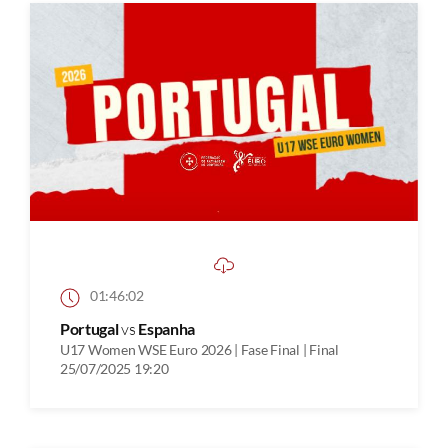
01:46:02
Portugal
vs
Espanha
U17 Women WSE Euro 2026 | Fase Final | Final
25/07/2025 19:20