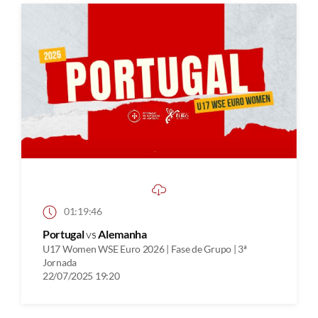
01:19:46
Portugal
vs
Alemanha
U17 Women WSE Euro 2026 | Fase de Grupo | 3ª
Jornada
22/07/2025 19:20