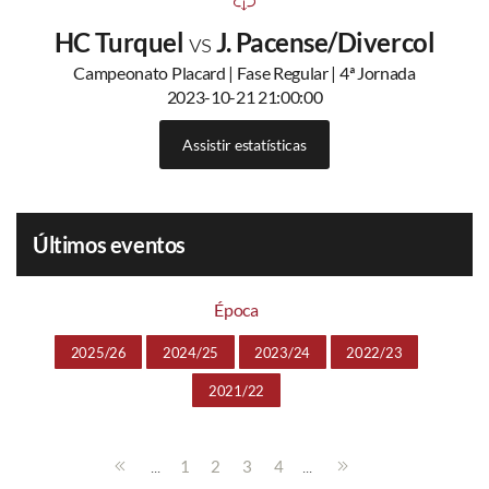
HC Turquel
vs
J. Pacense/Divercol
Campeonato Placard | Fase Regular | 4ª Jornada
2023-10-21 21:00:00
Assistir estatísticas
Últimos eventos
Época
2025/26
2024/25
2023/24
2022/23
2021/22
...
...
1
2
3
4