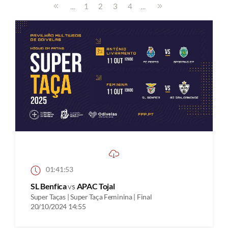
...
...
1
2
3
4
01:41:53
SL Benfica
vs
APAC Tojal
Super Taças | Super Taça Feminina | Final
20/10/2024 14:55