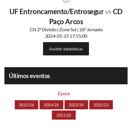
UF Entroncamento/Entrosegur
vs
CD
Paço Arcos
CN 2ª Divisão | Zona Sul | 26ª Jornada
2024-05-25 17:55:00
Assistir estatísticas
Últimos eventos
Época
2025/26
2024/25
2023/24
2022/23
2021/22