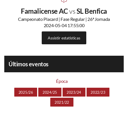
Famalicense AC
vs
SL Benfica
Campeonato Placard | Fase Regular | 26ª Jornada
2024-05-04 17:55:00
Assistir estatísticas
Últimos eventos
Época
2025/26
2024/25
2023/24
2022/23
2021/22