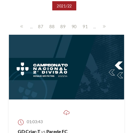
2021/22
...
...
87
88
89
90
91
01:03:43
GD Criar-T
vs
Parede FC