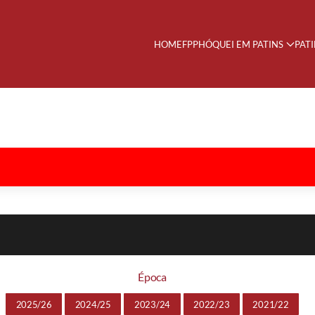
HOME
FPP
HÓQUEI EM PATINS
PAT
Época
2025/26
2024/25
2023/24
2022/23
2021/22