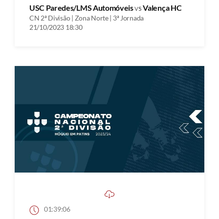
USC Paredes/LMS Automóveis
vs
Valença HC
CN 2ª Divisão | Zona Norte | 3ª Jornada
21/10/2023 18:30
01:39:06