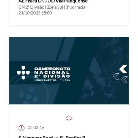
AE Fisica D
vs
UD Vilafranquense
CN 2ª Divisão | Zona Sul | 3ª Jornada
21/10/2023 18:00
02:03:16
S Alenquer Benf.
vs
SL Benfica B