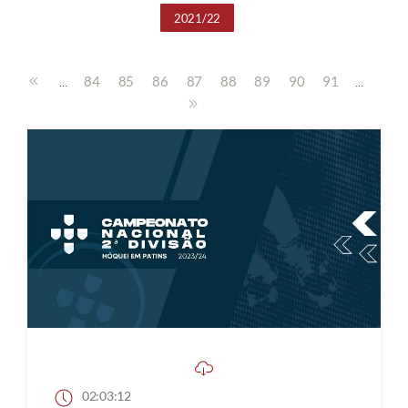
2021/22
...
...
84
85
86
87
88
89
90
91
02:03:12