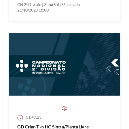
CN 2ª Divisão | Zona Sul | 3ª Jornada
21/10/2023 18:00
01:47:23
GD Criar-T
vs
HC Sintra/Planta Livre