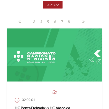
2021/22
...
...
3
4
5
6
7
8
02:02:01
HC Ponta Delgada
vs
HC Vasco da