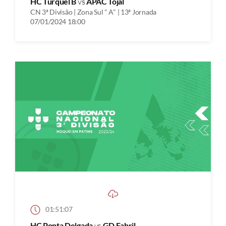
HC Turquel B
vs
APAC Tojal
CN 3ª Divisão | Zona Sul " A" | 13ª Jornada
07/01/2024 18:00
01:51:07
HC Ponta Delgada
vs
GD Fabril