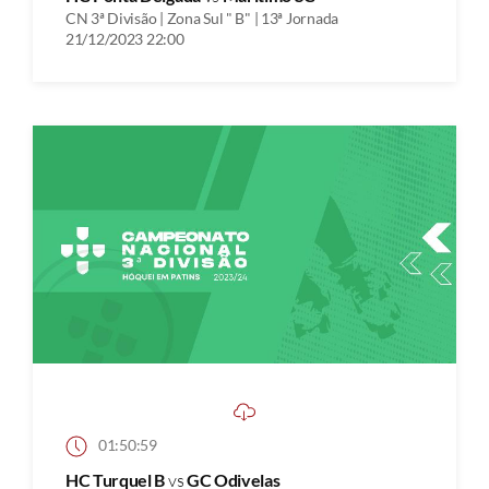
CN 3ª Divisão | Zona Sul " B" | 13ª Jornada
21/12/2023 22:00
01:50:59
HC Turquel B
vs
GC Odivelas