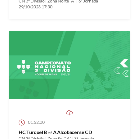
CN 3ª Divisão | Zona Norte "A" | 6ª Jornada
29/10/2023 17:30
01:52:00
HC Turquel B
vs
A Alcobacense CD
CN 3ª Divisão | Zona Sul " A" | 3ª Jornada