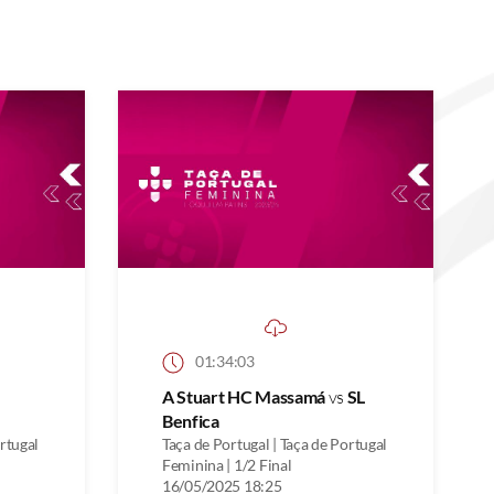
01:34:03
A Stuart HC Massamá
vs
SL
Benfica
ortugal
Taça de Portugal | Taça de Portugal
Feminina | 1/2 Final
16/05/2025 18:25