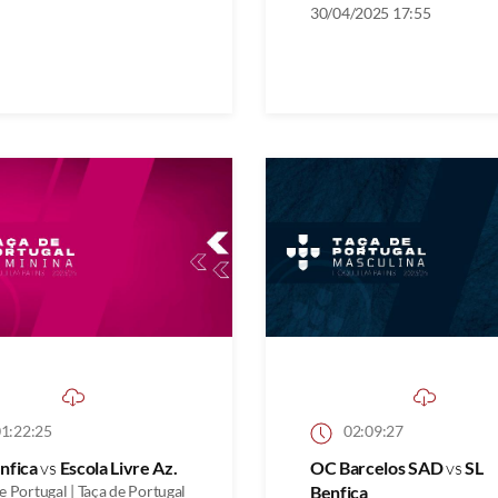
30/04/2025 17:55
1:22:25
02:09:27
nfica
vs
Escola Livre Az.
OC Barcelos SAD
vs
SL
e Portugal | Taça de Portugal
Benfica