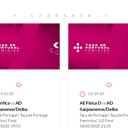
...
...
1
2
3
4
5
6
7
8
1:45:30
01:39:10
nfica
vs
AD
AE Física D
vs
AD
oanense/Delba
Sanjoanense/Delba
e Portugal | Taça de Portugal
Taça de Portugal | Taça de P
na | Final
Feminina | 1/2 Final
/2025 19:55
16/05/2025 21:25