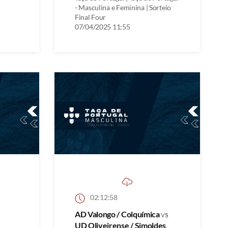
- Masculina e Feminina | Sorteio
Final Four
07/04/2025 11:55
02:12:58
AD Valongo / Colquímica
vs
UD Oliveirense / Simoldes