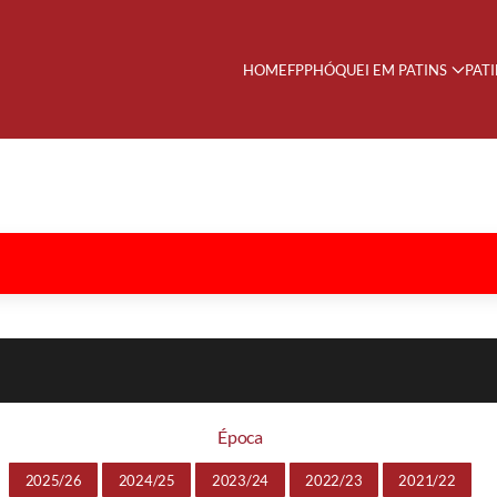
HOME
FPP
HÓQUEI EM PATINS
PAT
Época
2025/26
2024/25
2023/24
2022/23
2021/22