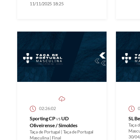
11/11/2025 18:25
02:26:02
0
Sporting CP
vs
UD
SL Be
Oliveirense / Simoldes
Taça d
Mascul
Taça de Portugal | Taça de Portugal
30/04
Masculina | Final