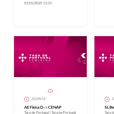
01/05/2025 15:55
01:04:52
0
AE Física D
vs
CENAP
SL Be
Taça de Portugal | Taça de Portugal
Taça d