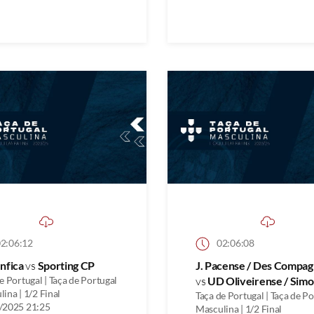
2:06:12
02:06:08
nfica
vs
Sporting CP
J. Pacense / Des Compa
e Portugal | Taça de Portugal
vs
UD Oliveirense / Simo
ina | 1/2 Final
Taça de Portugal | Taça de P
/2025 21:25
Masculina | 1/2 Final