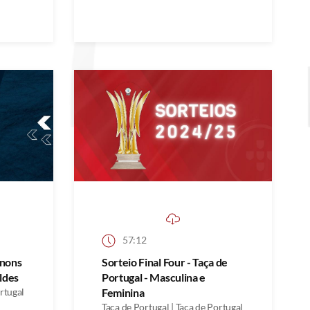
57:12
gnons
Sorteio Final Four - Taça de
ldes
Portugal - Masculina e
ortugal
Feminina
Taça de Portugal | Taça de Portugal