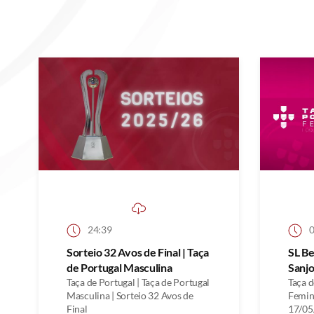
24:39
0
Sorteio 32 Avos de Final | Taça
SL Be
de Portugal Masculina
Sanj
Taça de Portugal | Taça de Portugal
Taça d
Masculina | Sorteio 32 Avos de
Femini
Final
17/05