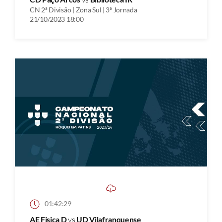
CN 2ª Divisão | Zona Sul | 3ª Jornada
21/10/2023 18:00
01:42:29
AE Fisica D
vs
UD Vilafranquense