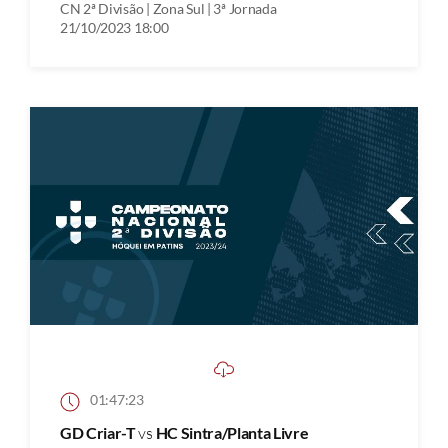
CN 2ª Divisão | Zona Sul | 3ª Jornada
21/10/2023 18:00
01:47:23
GD Criar-T
vs
HC Sintra/Planta Livre