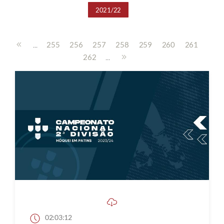
2021/22
...
255
256
257
258
259
260
261
...
262
02:03:12