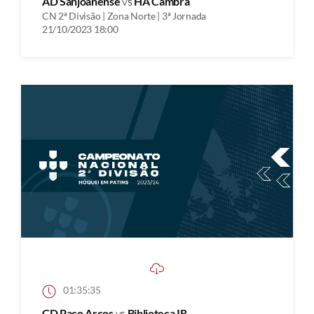
AD Sanjoanense
vs
HA Cambra
CN 2ª Divisão | Zona Norte | 3ª Jornada
21/10/2023 18:00
01:35:35
CD Paço Arcos
vs
Biblioteca IR