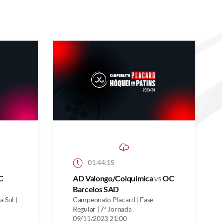
01:44:15
C
AD Valongo/Colquimica
vs
OC
Barcelos SAD
 Sul |
Campeonato Placard | Fase
Regular | 7ª Jornada
09/11/2023 21:00