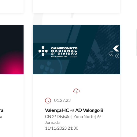
01:27:23
ra
Valença HC
vs
AD Valongo B
na
CN 2ª Divisão | Zona Norte | 6ª
Jornada
11/11/2023 21:30