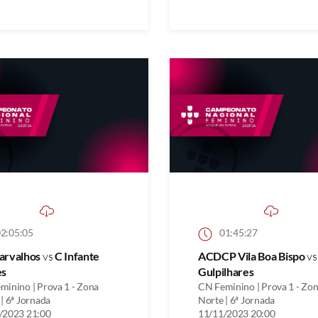
2:05:05
01:45:27
arvalhos
vs
C Infante
ACDCP Vila Boa Bispo
v
es
Gulpilhares
minino | Prova 1 - Zona
CN Feminino | Prova 1 - Zo
| 6ª Jornada
Norte | 6ª Jornada
/2023 21:00
11/11/2023 20:00