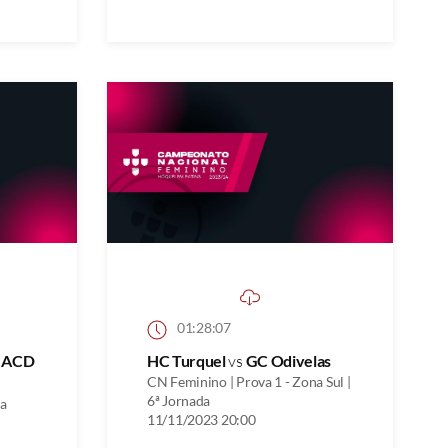
01:28:07
s
ACD
HC Turquel
vs
GC Odivelas
CN Feminino | Prova 1 - Zona Sul |
6ª Jornada
na
11/11/2023 20:00