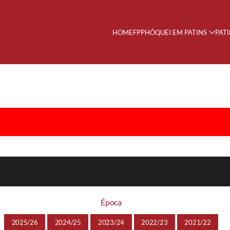
HOME
FPP
HÓQUEI EM PATINS
PAT
Época
2025/26
2024/25
2023/24
2022/23
2021/22