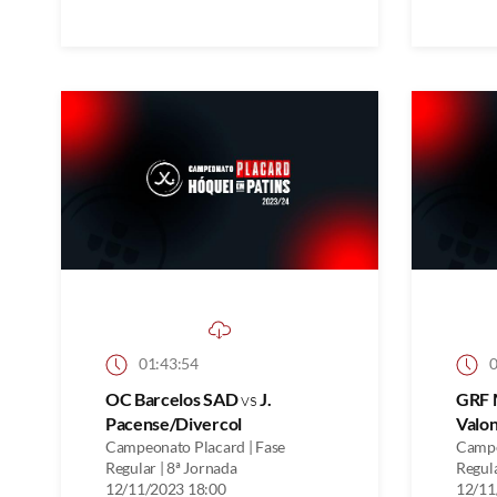
01:43:54
0
OC Barcelos SAD
vs
J.
GRF 
Pacense/Divercol
Valo
Campeonato Placard | Fase
Campe
Regular | 8ª Jornada
Regula
12/11/2023 18:00
12/11