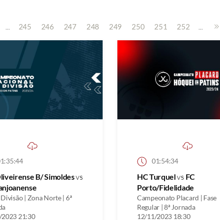
...
...
245
246
247
248
249
250
251
252
1:35:44
01:54:34
iveirense B/ Simoldes
vs
HC Turquel
vs
FC
anjoanense
Porto/Fidelidade
Divisão | Zona Norte | 6ª
Campeonato Placard | Fase
da
Regular | 8ª Jornada
/2023 21:30
12/11/2023 18:30