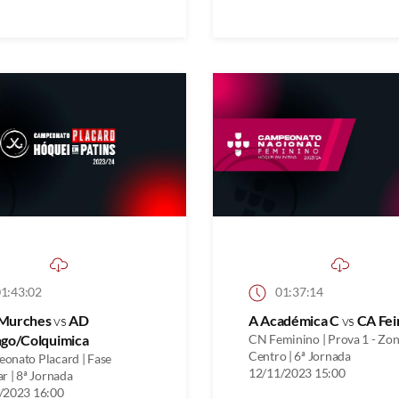
1:43:02
01:37:14
Murches
vs
AD
A Académica C
vs
CA Fei
ngo/Colquimica
CN Feminino | Prova 1 - Zo
Centro | 6ª Jornada
onato Placard | Fase
12/11/2023 15:00
r | 8ª Jornada
/2023 16:00