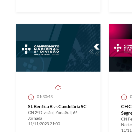
01:30:43
0
SL Benfica B
vs
Candelária SC
CH C
CN 2ª Divisão | Zona Sul | 6ª
Sagr
Jornada
CN Fe
11/11/2023 21:00
Norte 
11/11