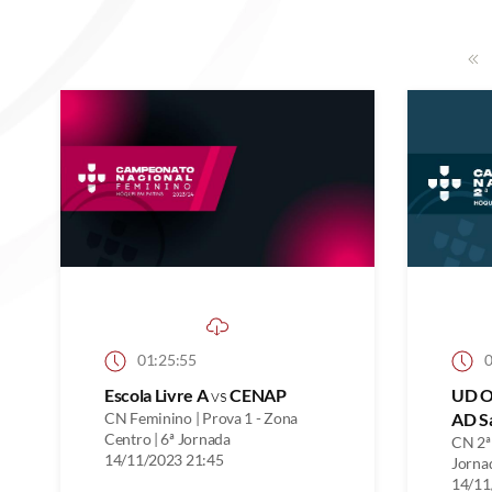
01:25:55
0
Escola Livre A
vs
CENAP
UD Ol
CN Feminino | Prova 1 - Zona
AD S
Centro | 6ª Jornada
CN 2ª 
14/11/2023 21:45
Jorna
14/11