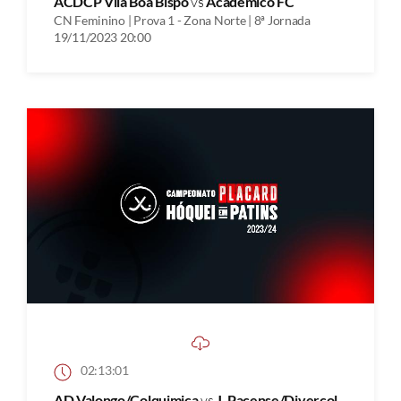
ACDCP Vila Boa Bispo
vs
Académico FC
CN Feminino | Prova 1 - Zona Norte | 8ª Jornada
19/11/2023 20:00
02:13:01
AD Valongo/Colquimica
vs
J. Pacense/Divercol