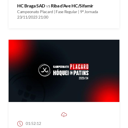
HC Braga SAD
vs
Riba d'Ave HC/Sifamir
Campeonato Placard | Fase Regular | 9ª Jornada
23/11/2023 21:00
01:52:12