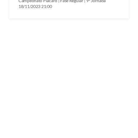
Campeonato Placard | Fase Regular | 9ª Jornada
18/11/2023 21:00