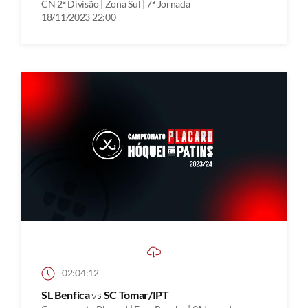
CN 2ª Divisão | Zona Sul | 7ª Jornada
18/11/2023 22:00
02:04:12
SL Benfica
vs
SC Tomar/IPT