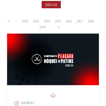
2021/22
...
242
243
244
245
246
247
248
...
249
01:49:51