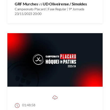
GRF Murches
vs
UD Oliveirense / Simoldes
Campeonato Placard | Fase Regular | 9ª Jornada
23/11/2023 20:00
01:48:58