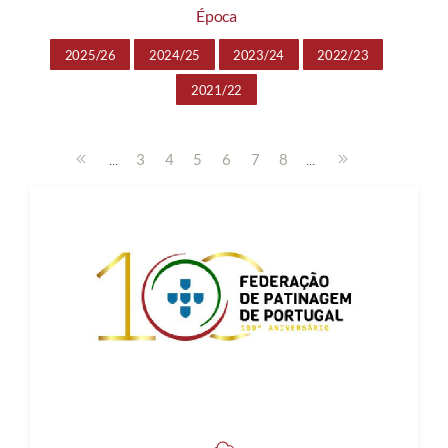
Época
2025/26
2024/25
2023/24
2022/23
2021/22
...
...
3
4
5
6
7
8