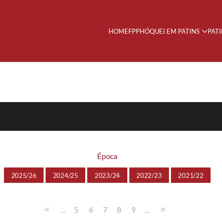
HOME
FPP
HÓQUEI EM PATINS
PAT
Época
2025/26
2024/25
2023/24
2022/23
2021/22
...
...
5
6
7
8
9