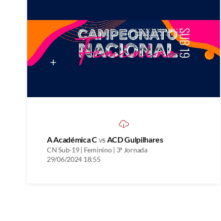
A Académica C
vs
ACD Gulpilhares
CN Sub-19 | Feminino | 3ª Jornada
29/06/2024 18:55