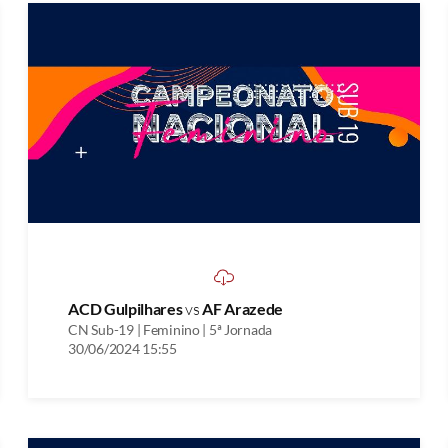
ACD Gulpilhares
vs
AF Arazede
CN Sub-19 | Feminino | 5ª Jornada
30/06/2024 15:55