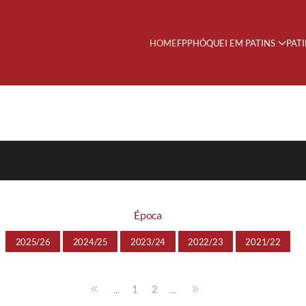
HOME
FPP
HÓQUEI EM PATINS
PAT
Época
2025/26
2024/25
2023/24
2022/23
2021/22
...
...
1
2