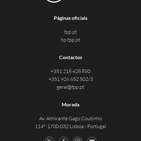
Páginas oficiais
fpp.pt
hp.fpp.pt
Contactos
+351 218 428 850
+351 926 652 502/3
geral@fpp.pt
Morada
Av. Almirante Gago Coutinho
114° .1700-032 Lisboa - Portugal