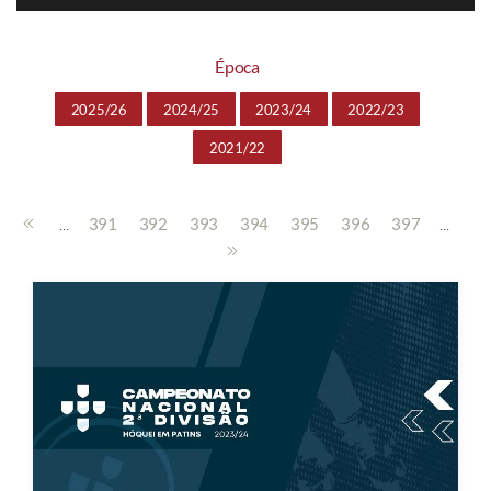
Época
2025/26
2024/25
2023/24
2022/23
2021/22
...
...
391
392
393
394
395
396
397