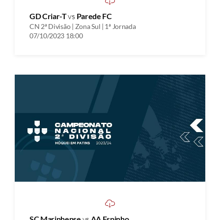
GD Criar-T
vs
Parede FC
CN 2ª Divisão | Zona Sul | 1ª Jornada
07/10/2023 18:00
SC Marinhense
vs
AA Espinho