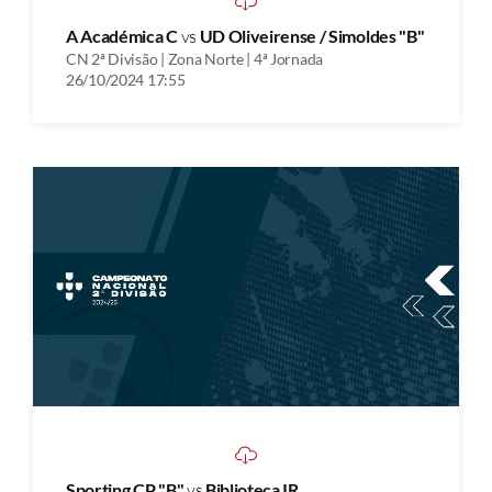
A Académica C
vs
UD Oliveirense / Simoldes "B"
CN 2ª Divisão | Zona Norte | 4ª Jornada
26/10/2024 17:55
Sporting CP "B"
vs
Biblioteca IR