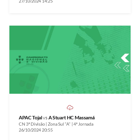
27/10/2024 14:25
APAC Tojal
vs
A Stuart HC Massamá
CN 3ª Divisão | Zona Sul "A" | 4ª Jornada
26/10/2024 20:55