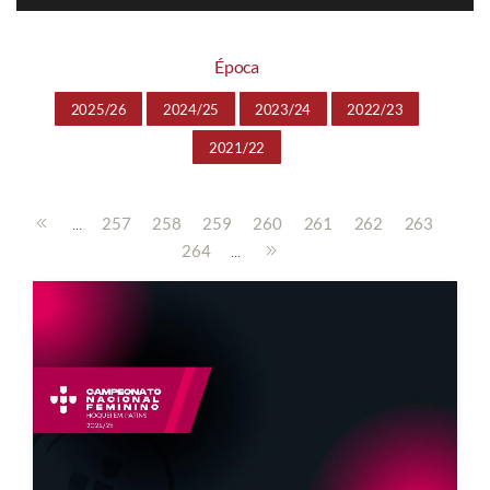
Época
2025/26
2024/25
2023/24
2022/23
2021/22
...
257
258
259
260
261
262
263
...
264