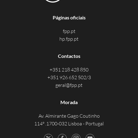
Páginas oficiais
fpp.pt
hp.fpp.pt
Contactos
+351 218 428 850
+351 926 652 502/3
geral@fpp.pt
Morada
Av. Almirante Gago Coutinho
114° .1700-032 Lisboa - Portugal