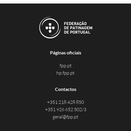
Páginas oficiais
fpp.pt
hp.fpp.pt
Contactos
+351 218 428 850
+351 926 652 502/3
geral@fpp.pt