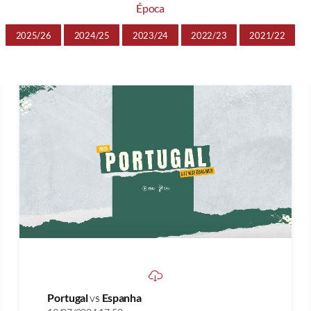
Época
2025/26
2024/25
2023/24
2022/23
2021/22
Portugal
vs
Espanha