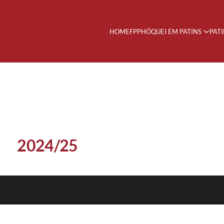
HOME
FPP
HÓQUEI EM PATINS
PAT
2024/25