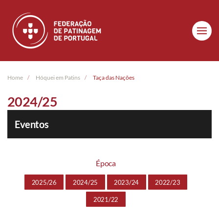
Skip to main content
Home
Hóquei em Patins
Taça das Nações
2024/25
Eventos
Época
2025/26
2024/25
2023/24
2022/23
2021/22