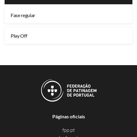
Fase regular
Play Off
Páginas oficiais
fpp.pt