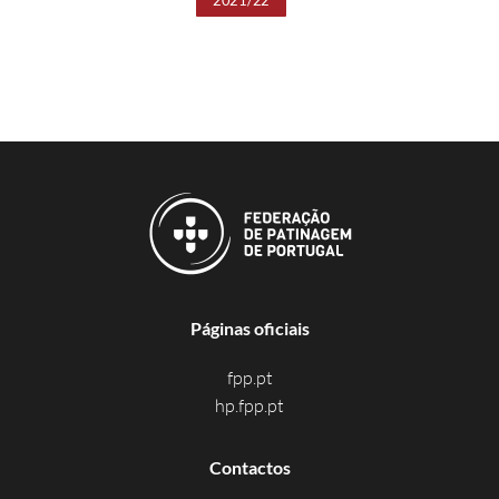
Páginas oficiais
fpp.pt
hp.fpp.pt
Contactos