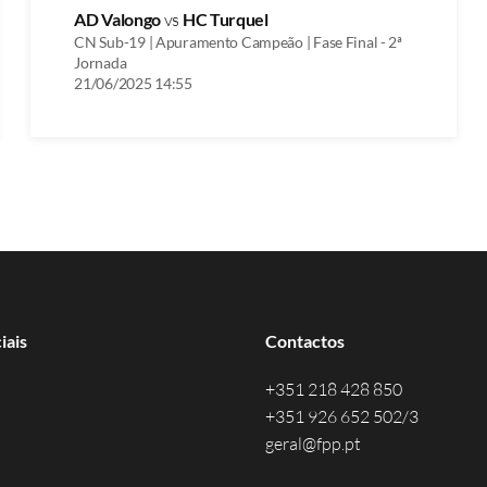
AD Valongo
vs
HC Turquel
CN Sub-19 | Apuramento Campeão | Fase Final - 2ª
Jornada
21/06/2025 14:55
iais
Contactos
+351 218 428 850
+351 926 652 502/3
geral@fpp.pt