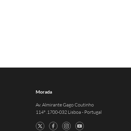
Morada
Av. Almirante Gago Coutinho
114° .1700-032 Lisboa - Portugal