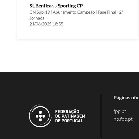
SL Benfica
vs
Sporting CP
CN Sub-19 | Apuramento Campeão | Fase Final - 2ª
Jornada
21/06/2025 18:55
Páginas ofic
fpp.pt
hp.fpp.pt