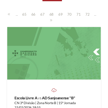
...
...
65
66
67
68
69
70
71
72
Escola Livre A
vs
AD Sanjoanense "B"
CN 3ª Divisão | Zona Norte B | 15ª Jornada
21/02/2026 18:55