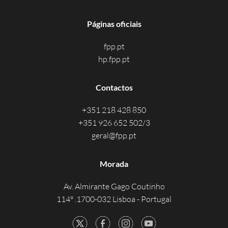
Páginas oficiais
fpp.pt
hp.fpp.pt
Contactos
+351 218 428 850
+351 926 652 502/3
geral@fpp.pt
Morada
Av. Almirante Gago Coutinho
114° .1700-032 Lisboa - Portugal