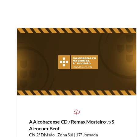
A Alcobacense CD / Remax Mosteiro
vs
S
Alenquer Benf.
CN 2ª Divisão | Zona Sul | 17ª Jornada