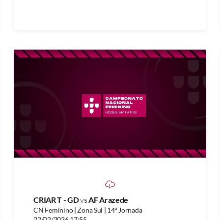
CRIAR T - GD
vs
AF Arazede
CN Feminino | Zona Sul | 14ª Jornada
22/02/2026 17:55