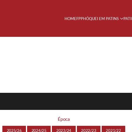
HOME
FPP
HÓQUEI EM PATINS
PAT
Época
2025/26
2024/25
2023/24
2022/23
2021/22