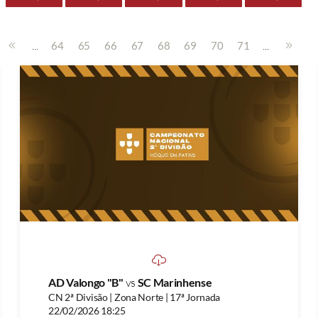
...
...
64
65
66
67
68
69
70
71
AD Valongo "B"
vs
SC Marinhense
CN 2ª Divisão | Zona Norte | 17ª Jornada
22/02/2026 18:25