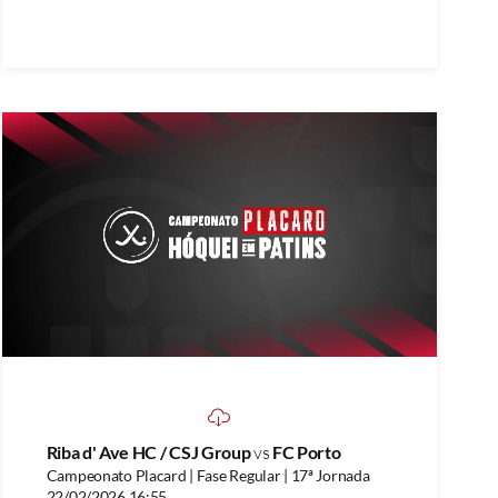
Riba d' Ave HC / CSJ Group
vs
FC Porto
Campeonato Placard | Fase Regular | 17ª Jornada
22/02/2026 16:55