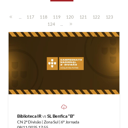
...
117
118
119
120
121
122
123
...
124
Biblioteca IR
vs
SL Benfica "B"
CN 2ª Divisão | Zona Sul | 6ª Jornada
08/11/2025 17:55