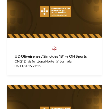
UD Oliveirense / Simoldes "B"
vs
OH Sports
CN 2ª Divisão | Zona Norte | 5ª Jornada
04/11/2025 21:25