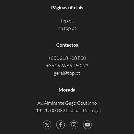
Páginas oficiais
fpp.pt
hp.fpp.pt
Contactos
+351 218 428 850
+351 926 652 502/3
geral@fpp.pt
Morada
Av. Almirante Gago Coutinho
114° .1700-032 Lisboa - Portugal