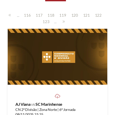
...
116
117
118
119
120
121
122
...
123
AJ Viana
vs
SC Marinhense
CN 2ª Divisão | Zona Norte | 6ª Jornada
08/11/2025 21:25