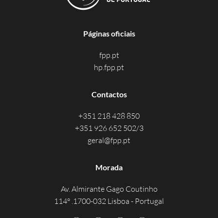
Páginas oficiais
fpp.pt
hp.fpp.pt
Contactos
+351 218 428 850
+351 926 652 502/3
geral@fpp.pt
Morada
Av. Almirante Gago Coutinho
114° .1700-032 Lisboa - Portugal